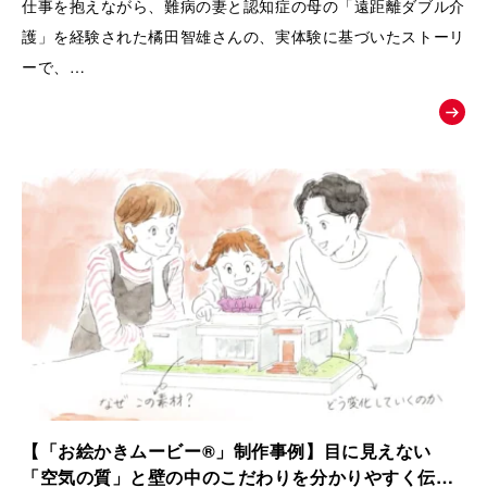
仕事を抱えながら、難病の妻と認知症の母の「遠距離ダブル介
護」を経験された橘田智雄さんの、実体験に基づいたストーリ
ーで、
働き盛りでの介護離職防止や、ケアラーのメンタルヘルスとい
う現代の重要な社会課題にスポットを当てた、啓発・相談窓口
へ繋ぐためのお絵かきムービーを制作いたしました。
【「お絵かきムービー®」制作事例】目に見えない
「空気の質」と壁の中のこだわりを分かりやすく伝え