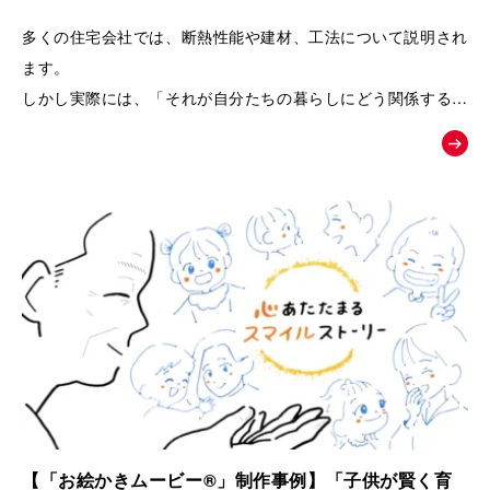
るPRムービー｜夢工房キッチンくらぶ
多くの住宅会社では、断熱性能や建材、工法について説明され
ます。
しかし実際には、「それが自分たちの暮らしにどう関係するの
か」が伝わりにくく、お客様の記憶に残りにくいという課題が
あります。
そこで本作品では、「子どもの湿疹」「夫のアレルギー」とい
う、多くの子育て世代が共感しやすい悩みを入口に設定しまし
た。
そして、家づくりを通して健康や暮らしが変化していく過程を
追体験していただくことで、
「空気の質」「見えない部分の素材」「長く快適に暮らせる家
づくり」の大切さを、感情とともに自然に理解していただける
構成になっています。
【「お絵かきムービー®」制作事例】「子供が賢く育