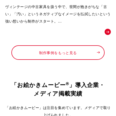
動画｜株式会社Loop
ヴィンテージの中古家具を扱う中で、世間が抱きがちな「古
い」「汚い」というネガティブなイメージを払拭したいという
強い想いから制作がスタート。
徹底したメンテナンスによって生まれる「新品以上の価値」
や、お宝と出会うワクワク感を可視化し、
「ライフスタイルの変化に合わせて、ファッションのようにイ
ンテリアも自由に楽しんでほしい」というお店からの新しい提
制作事例をもっと見る
案を形にするために依頼されました。
®
「お絵かきムービー
」導入企業・
メディア掲載実績
「お絵かきムービー」は注目を集めています。メディアで取り
上げられました。