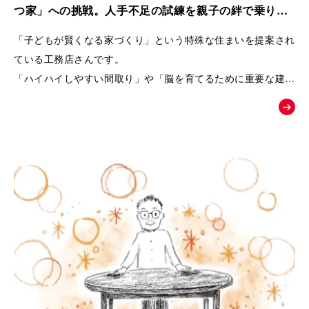
また、商品の魅力を一方的に伝えるのではなく、友人との会話
つ家」への挑戦。人手不足の試練を親子の絆で乗り越
や勉強会、構造見学会など、お客様自身が情報を集め、
えた工務店の紹介動画｜株式会社リブランド
「子どもが賢くなる家づくり」という特殊な住まいを提案され
納得しながら家づくりを進めていく流れを描くことで、企業へ
ている工務店さんです。
の信頼感も醸成できるよう設計しています。
「ハイハイしやすい間取り」や「脳を育てるために重要な建材
選び」など、
終盤では、実際のお客様の声や、会社の理念・アフターメンテ
世間一般ではまだ認知されていないことを、わかりやすくお客
ナンスまで紹介することで、
様に伝えるためムービーの制作を依頼されました。
「建てた後も安心して暮らせる」という未来をイメージできる
内容となっています。
「住むだけで家族が健やかに暮らせる家とは何か」
という価値を物語を通して伝え、共感した方が「まずは勉強会
へ参加してみよう」と自然に行動したくなることを目指した
「お絵かきムービー®︎」です。