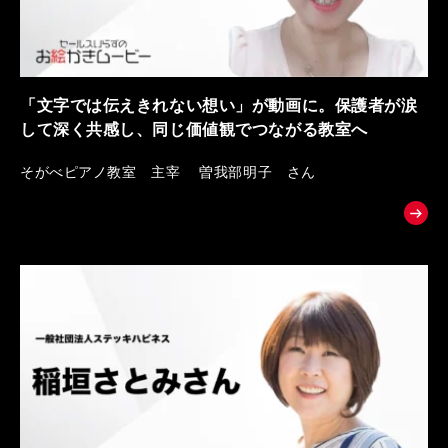
「文字では伝えきれない想い」が動画に。保護者が涙
して深く共感し、同じ価値観でつながる教室へ
そがべピアノ教室 主宰 曽我部明子 さん