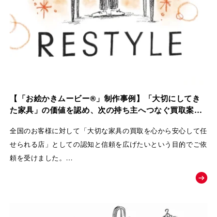
【「お絵かきムービー®」制作事例】「大切にしてき
た家具」の価値を認め、次の持ち主へつなぐ買取案内
動画｜株式会社 Loop
全国のお客様に対して「大切な家具の買取を心から安心して任
せられる店」としての認知と信頼を広げたいという目的でご依
頼を受けました。
ただの中古品として買い叩くのではなく、家具が持つ歴史やお
客様の思い入れまでを丁寧に扱い、
次の愛用者へと橋渡しをするRestyleならではの独自のこだわ
りとおもてなしの姿勢を広く理解してもらうために動画が制作