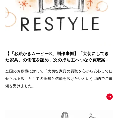
【「お絵かきムービー®」制作事例】「大切にしてき
た家具」の価値を認め、次の持ち主へつなぐ買取案内
動画｜株式会社 Loop
全国のお客様に対して「大切な家具の買取を心から安心して任
せられる店」としての認知と信頼を広げたいという目的でご依
頼を受けました。
ただの中古品として買い叩くのではなく、家具が持つ歴史やお
客様の思い入れまでを丁寧に扱い、
次の愛用者へと橋渡しをするRestyleならではの独自のこだわ
りとおもてなしの姿勢を広く理解してもらうために動画が制作