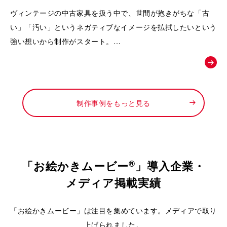
動画｜株式会社Loop
ヴィンテージの中古家具を扱う中で、世間が抱きがちな「古
い」「汚い」というネガティブなイメージを払拭したいという
強い想いから制作がスタート。
徹底したメンテナンスによって生まれる「新品以上の価値」
や、お宝と出会うワクワク感を可視化し、
「ライフスタイルの変化に合わせて、ファッションのようにイ
ンテリアも自由に楽しんでほしい」というお店からの新しい提
制作事例をもっと見る
案を形にするために依頼されました。
®
「お絵かきムービー
」導入企業・
メディア掲載実績
「お絵かきムービー」は注目を集めています。メディアで取り
上げられました。