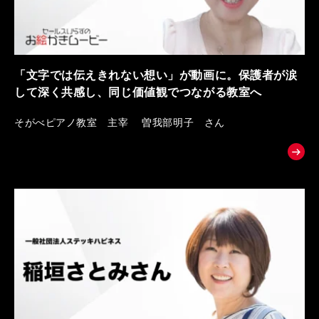
「文字では伝えきれない想い」が動画に。保護者が涙
して深く共感し、同じ価値観でつながる教室へ
そがべピアノ教室 主宰 曽我部明子 さん