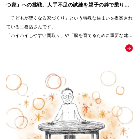
また、商品の魅力を一方的に伝えるのではなく、友人との会話
つ家」への挑戦。人手不足の試練を親子の絆で乗り越
や勉強会、構造見学会など、お客様自身が情報を集め、
えた工務店の紹介動画｜株式会社リブランド
「子どもが賢くなる家づくり」という特殊な住まいを提案され
納得しながら家づくりを進めていく流れを描くことで、企業へ
ている工務店さんです。
の信頼感も醸成できるよう設計しています。
「ハイハイしやすい間取り」や「脳を育てるために重要な建材
選び」など、
終盤では、実際のお客様の声や、会社の理念・アフターメンテ
世間一般ではまだ認知されていないことを、わかりやすくお客
ナンスまで紹介することで、
様に伝えるためムービーの制作を依頼されました。
「建てた後も安心して暮らせる」という未来をイメージできる
内容となっています。
「住むだけで家族が健やかに暮らせる家とは何か」
という価値を物語を通して伝え、共感した方が「まずは勉強会
へ参加してみよう」と自然に行動したくなることを目指した
「お絵かきムービー®︎」です。