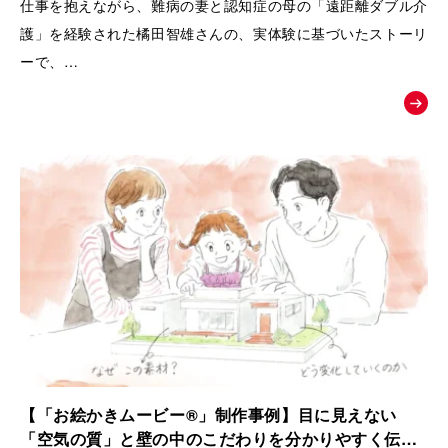
仕事を抱えながら、難病の妻と認知症の母の「遠距離ダブル介
護」を経験された橘田智雄さんの、実体験に基づいたストーリ
ーで、
働き盛りでの介護離職防止や、ケアラーのメンタルヘルスとい
う現代の重要な社会課題にスポットを当てた、啓発・相談窓口
へ繋ぐためのお絵かきムービーを制作いたしました。
【「お絵かきムービー®」制作事例】目に見えない
「空気の質」と壁の中のこだわりを分かりやすく伝え