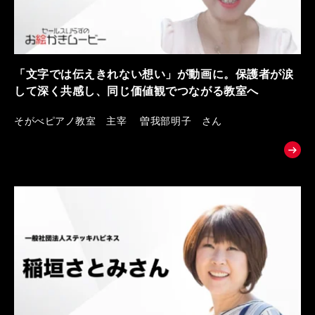
「文字では伝えきれない想い」が動画に。保護者が涙
して深く共感し、同じ価値観でつながる教室へ
そがべピアノ教室 主宰 曽我部明子 さん