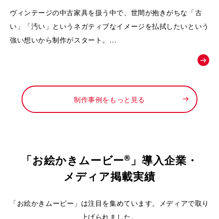
動画｜株式会社Loop
ヴィンテージの中古家具を扱う中で、世間が抱きがちな「古
い」「汚い」というネガティブなイメージを払拭したいという
強い想いから制作がスタート。
徹底したメンテナンスによって生まれる「新品以上の価値」
や、お宝と出会うワクワク感を可視化し、
「ライフスタイルの変化に合わせて、ファッションのようにイ
ンテリアも自由に楽しんでほしい」というお店からの新しい提
制作事例をもっと見る
案を形にするために依頼されました。
®
「お絵かきムービー
」導入企業・
メディア掲載実績
「お絵かきムービー」は注目を集めています。メディアで取り
上げられました。