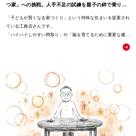
また、商品の魅力を一方的に伝えるのではなく、友人との会話
つ家」への挑戦。人手不足の試練を親子の絆で乗り越
や勉強会、構造見学会など、お客様自身が情報を集め、
えた工務店の紹介動画｜株式会社リブランド
「子どもが賢くなる家づくり」という特殊な住まいを提案され
納得しながら家づくりを進めていく流れを描くことで、企業へ
ている工務店さんです。
の信頼感も醸成できるよう設計しています。
「ハイハイしやすい間取り」や「脳を育てるために重要な建材
選び」など、
終盤では、実際のお客様の声や、会社の理念・アフターメンテ
世間一般ではまだ認知されていないことを、わかりやすくお客
ナンスまで紹介することで、
様に伝えるためムービーの制作を依頼されました。
「建てた後も安心して暮らせる」という未来をイメージできる
内容となっています。
「住むだけで家族が健やかに暮らせる家とは何か」
という価値を物語を通して伝え、共感した方が「まずは勉強会
へ参加してみよう」と自然に行動したくなることを目指した
「お絵かきムービー®︎」です。