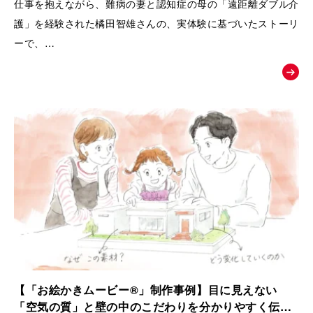
仕事を抱えながら、難病の妻と認知症の母の「遠距離ダブル介
護」を経験された橘田智雄さんの、実体験に基づいたストーリ
ーで、
働き盛りでの介護離職防止や、ケアラーのメンタルヘルスとい
う現代の重要な社会課題にスポットを当てた、啓発・相談窓口
へ繋ぐためのお絵かきムービーを制作いたしました。
【「お絵かきムービー®」制作事例】目に見えない
「空気の質」と壁の中のこだわりを分かりやすく伝え