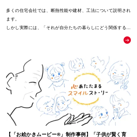
るPRムービー｜夢工房キッチンくらぶ
多くの住宅会社では、断熱性能や建材、工法について説明され
ます。
しかし実際には、「それが自分たちの暮らしにどう関係するの
か」が伝わりにくく、お客様の記憶に残りにくいという課題が
あります。
そこで本作品では、「子どもの湿疹」「夫のアレルギー」とい
う、多くの子育て世代が共感しやすい悩みを入口に設定しまし
た。
そして、家づくりを通して健康や暮らしが変化していく過程を
追体験していただくことで、
「空気の質」「見えない部分の素材」「長く快適に暮らせる家
づくり」の大切さを、感情とともに自然に理解していただける
構成になっています。
【「お絵かきムービー®」制作事例】「子供が賢く育