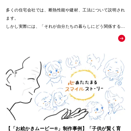
るPRムービー｜夢工房キッチンくらぶ
多くの住宅会社では、断熱性能や建材、工法について説明され
ます。
しかし実際には、「それが自分たちの暮らしにどう関係するの
か」が伝わりにくく、お客様の記憶に残りにくいという課題が
あります。
そこで本作品では、「子どもの湿疹」「夫のアレルギー」とい
う、多くの子育て世代が共感しやすい悩みを入口に設定しまし
た。
そして、家づくりを通して健康や暮らしが変化していく過程を
追体験していただくことで、
「空気の質」「見えない部分の素材」「長く快適に暮らせる家
づくり」の大切さを、感情とともに自然に理解していただける
構成になっています。
【「お絵かきムービー®」制作事例】「子供が賢く育