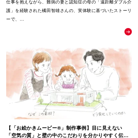
仕事を抱えながら、難病の妻と認知症の母の「遠距離ダブル介
護」を経験された橘田智雄さんの、実体験に基づいたストーリ
ーで、
働き盛りでの介護離職防止や、ケアラーのメンタルヘルスとい
う現代の重要な社会課題にスポットを当てた、啓発・相談窓口
へ繋ぐためのお絵かきムービーを制作いたしました。
【「お絵かきムービー®」制作事例】目に見えない
「空気の質」と壁の中のこだわりを分かりやすく伝え