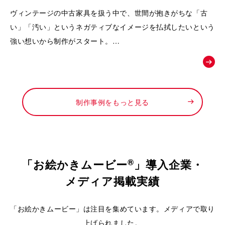
動画｜株式会社Loop
ヴィンテージの中古家具を扱う中で、世間が抱きがちな「古
い」「汚い」というネガティブなイメージを払拭したいという
強い想いから制作がスタート。
徹底したメンテナンスによって生まれる「新品以上の価値」
や、お宝と出会うワクワク感を可視化し、
「ライフスタイルの変化に合わせて、ファッションのようにイ
ンテリアも自由に楽しんでほしい」というお店からの新しい提
制作事例をもっと見る
案を形にするために依頼されました。
®
「お絵かきムービー
」導入企業・
メディア掲載実績
「お絵かきムービー」は注目を集めています。メディアで取り
上げられました。