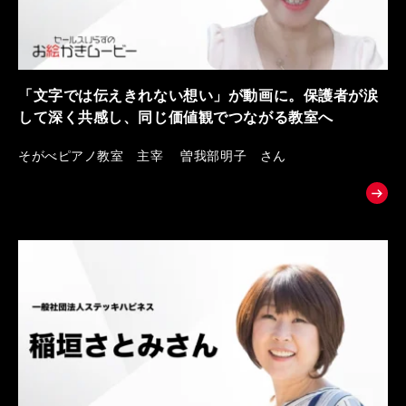
「文字では伝えきれない想い」が動画に。保護者が涙
して深く共感し、同じ価値観でつながる教室へ
そがべピアノ教室 主宰 曽我部明子 さん