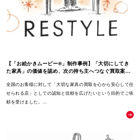
【「お絵かきムービー®」制作事例】「大切にしてき
た家具」の価値を認め、次の持ち主へつなぐ買取案内
動画｜株式会社 Loop
全国のお客様に対して「大切な家具の買取を心から安心して任
せられる店」としての認知と信頼を広げたいという目的でご依
頼を受けました。
ただの中古品として買い叩くのではなく、家具が持つ歴史やお
客様の思い入れまでを丁寧に扱い、
次の愛用者へと橋渡しをするRestyleならではの独自のこだわ
りとおもてなしの姿勢を広く理解してもらうために動画が制作