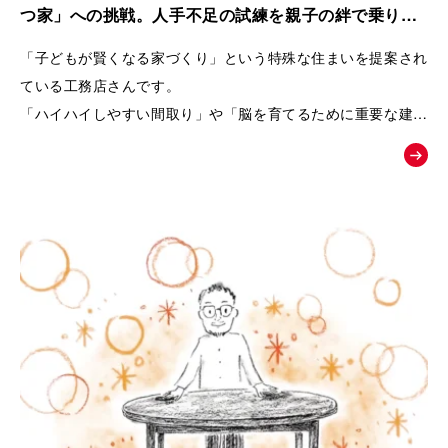
また、商品の魅力を一方的に伝えるのではなく、友人との会話
つ家」への挑戦。人手不足の試練を親子の絆で乗り越
や勉強会、構造見学会など、お客様自身が情報を集め、
えた工務店の紹介動画｜株式会社リブランド
「子どもが賢くなる家づくり」という特殊な住まいを提案され
納得しながら家づくりを進めていく流れを描くことで、企業へ
ている工務店さんです。
の信頼感も醸成できるよう設計しています。
「ハイハイしやすい間取り」や「脳を育てるために重要な建材
選び」など、
終盤では、実際のお客様の声や、会社の理念・アフターメンテ
世間一般ではまだ認知されていないことを、わかりやすくお客
ナンスまで紹介することで、
様に伝えるためムービーの制作を依頼されました。
「建てた後も安心して暮らせる」という未来をイメージできる
内容となっています。
「住むだけで家族が健やかに暮らせる家とは何か」
という価値を物語を通して伝え、共感した方が「まずは勉強会
へ参加してみよう」と自然に行動したくなることを目指した
「お絵かきムービー®︎」です。