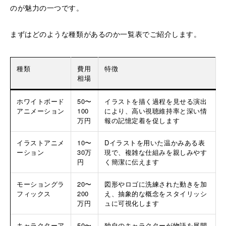
のが魅力の一つです。
まずはどのような種類があるのか一覧表でご紹介します。
種類
費用
特徴
相場
ホワイトボード
50〜
イラストを描く過程を見せる演出
アニメーション
100
により、高い視聴維持率と深い情
万円
報の記憶定着を促します
イラストアニメ
10〜
Dイラストを用いた温かみある表
ーション
30万
現で、複雑な仕組みを親しみやす
円
く簡潔に伝えます
モーショングラ
20〜
図形やロゴに洗練された動きを加
フィックス
200
え、抽象的な概念をスタイリッシ
万円
ュに可視化します
キャラクターア
50〜
独自のキャラクターが物語を展開