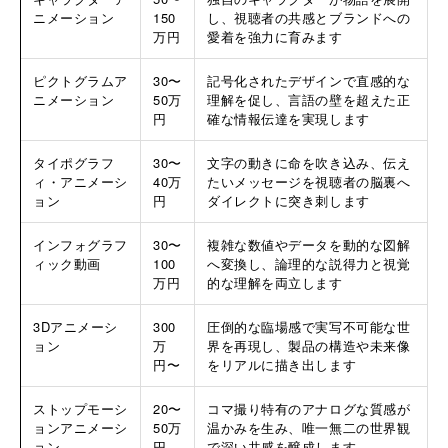
ニメーション
150
し、視聴者の共感とブランドへの
万円
愛着を強力に育みます
ピクトグラムア
30〜
記号化されたデザインで直感的な
ニメーション
50万
理解を促し、言語の壁を超えた正
円
確な情報伝達を実現します
タイポグラフ
30〜
文字の動きに命を吹き込み、伝え
ィ・アニメーシ
40万
たいメッセージを視聴者の脳裏へ
ョン
円
ダイレクトに突き刺します
インフォグラフ
30〜
複雑な数値やデータを動的な図解
ィック動画
100
へ変換し、論理的な説得力と視覚
万円
的な理解を両立します
3Dアニメーシ
300
圧倒的な臨場感で実写不可能な世
ョン
万
界を再現し、製品の構造や未来像
円〜
をリアルに描き出します
ストップモーシ
20〜
コマ撮り特有のアナログな質感が
ョンアニメーシ
50万
温かみを生み、唯一無二の世界観
ョン
円
で深い共感を醸成します