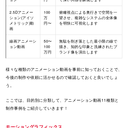
2.5Dアニメー
100
俯瞰視点による奥行きで空間を一
ション(アイソ
万
望させ、複雑なシステムの全体像
メトリック)動
円〜
を明快に可視化します
画
線画アニメーシ
50〜
無駄を削ぎ落とした最小限の線で
ョン動画
100
描き、知的な印象と洗練されたブ
万円
ランド像を演出します
様々な種類のアニメーション動画を事前に知っておくことで、
今後の制作や依頼に活かせるので確認しておくと良いでしょ
う。
ここでは、目的別に分類して、アニメーション動画11種類と
制作事例をご紹介していきます！
モーショングラフィックス