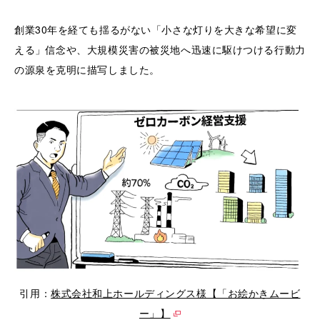
創業30年を経ても揺るがない「小さな灯りを大きな希望に変
える」信念や、大規模災害の被災地へ迅速に駆けつける行動力
の源泉を克明に描写しました。
引用：
株式会社和上ホールディングス様【「お絵かきムービ
ー」】