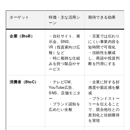
ターゲット
特徴・主な活用シ
期待できる効果
ーン
企業（BtoB）
・自社サイト、展
・言葉では伝わり
示会、SNS、
にくい事業内容を
IR（投資家向け広
短時間で可視化
報）など
・信頼性を醸成
・特に複雑な仕組
し、商談や投資判
みを持つ製品やサ
断を円滑にする
ービス
消費者（BtoC）
・テレビCM、
・企業に対する好
YouTube広告、
感度や親近感を醸
SNS、店舗モニタ
成
ー
・ブランドストー
・ブランド認知を
リーを伝えること
広めたい全般
で、競合他社との
差別化と信頼獲得
を実現