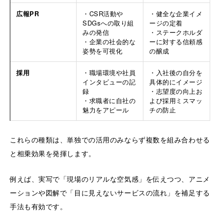
広報PR
・CSR活動や
・健全な企業イメ
SDGsへの取り組
ージの定着
みの発信
・ステークホルダ
・企業の社会的な
ーに対する信頼感
姿勢を可視化
の醸成
採用
・職場環境や社員
・入社後の自分を
インタビューの記
具体的にイメージ
録
・志望度の向上お
・求職者に自社の
よび採用ミスマッ
魅力をアピール
チの防止
これらの種類は、単独での活用のみならず複数を組み合わせる
と相乗効果を発揮します。
例えば、実写で「現場のリアルな空気感」を伝えつつ、アニメ
ーションや図解で「目に見えないサービスの流れ」を補足する
手法も有効です。