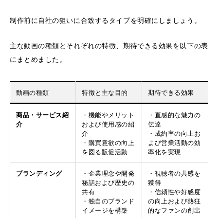
制作前に自社の狙いに合致するタイプを明確にしましょう。
主な動画の種類とそれぞれの特徴、期待できる効果を以下の表
にまとめました。
動画の種類
特徴と主な目的
期待できる効果
商品・サービス紹
・機能やメリット
・直感的な魅力の
介
および使用感の紹
伝達
介
・成約率の向上お
・購買意欲の向上
よび営業活動の効
を図る販促活動
率化を実現
ブランディング
・企業理念や開発
・視聴者の共感を
秘話および歴史の
獲得
共有
・信頼性や好感度
・独自のブランド
の向上および熱狂
イメージを構築
的なファンの創出