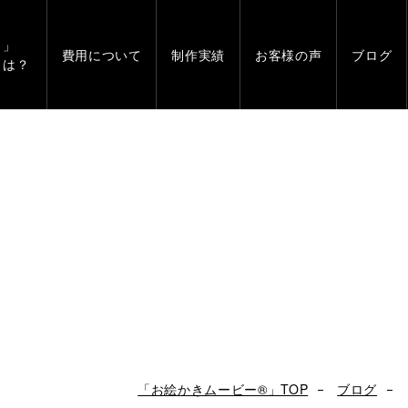
」
費用について
制作実績
お客様の声
ブログ
とは？
「お絵かきムービー®」TOP
ブログ