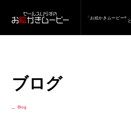
「お絵かきムービー
®
ブログ
Blog