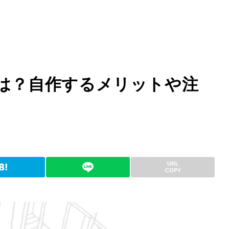
は？自作するメリットや注
URL
COPY