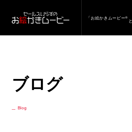
「お絵かきムービー
®
ブログ
Blog