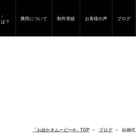
」
費用について
制作実績
お客様の声
ブログ
とは？
「お絵かきムービー®」TOP
ブログ
結婚式