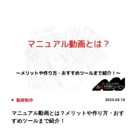
動画制作
2025.08.18
マニュアル動画とは？メリットや作り方・おす
すめツールまで紹介！