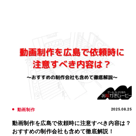
動画制作
2025.08.25
動画制作を広島で依頼時に注意すべき内容は？
おすすめの制作会社も含めて徹底解説！