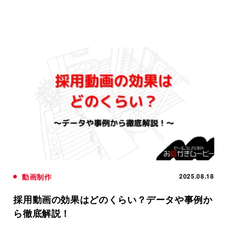
動画制作
2025.08.18
採用動画の効果はどのくらい？データや事例か
ら徹底解説！