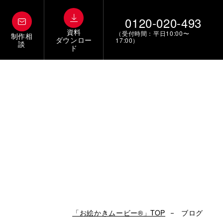
0120-020-493
資料
（受付時間：平日10:00〜
制作相
ダウンロー
17:00）
談
ド
「お絵かきムービー®」TOP
ブログ