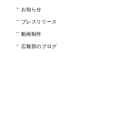
お知らせ
プレスリリース
動画制作
広報部のブログ