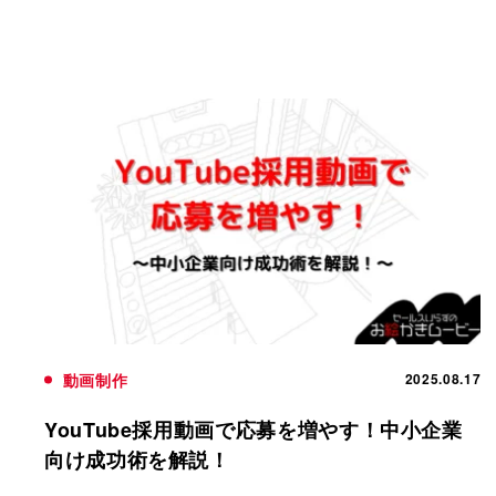
動画制作
2025.08.17
YouTube採用動画で応募を増やす！中小企業
向け成功術を解説！