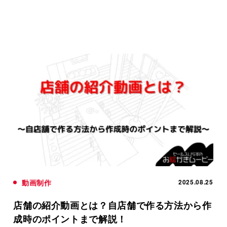
動画制作
2025.08.25
店舗の紹介動画とは？自店舗で作る方法から作
成時のポイントまで解説！