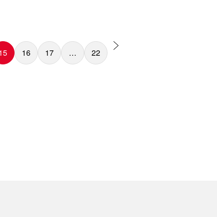
15
16
17
…
22