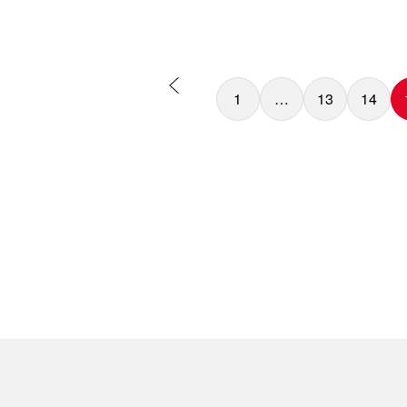
1
…
13
14