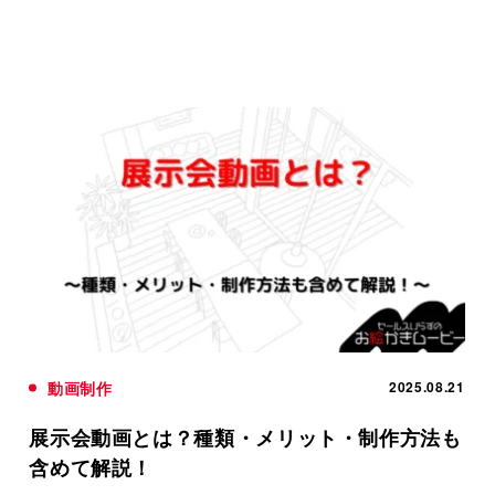
動画制作
2025.08.21
展示会動画とは？種類・メリット・制作方法も
含めて解説！