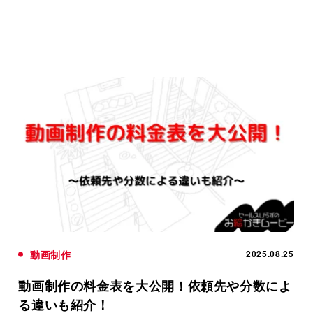
動画制作
2025.08.25
動画制作の料金表を大公開！依頼先や分数によ
る違いも紹介！